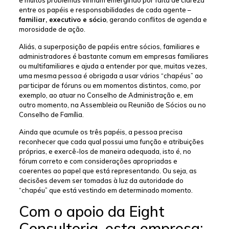
e muitos problemas vinham emergindo por falta de clareza
entre os papéis e responsabilidades de cada agente –
familiar, executivo e sócio
, gerando conflitos de agenda e
morosidade de ação.
Aliás, a superposição de papéis entre sócios, familiares e
administradores é bastante comum em empresas familiares
ou multifamiliares e ajuda a entender por que, muitas vezes,
uma mesma pessoa é obrigada a usar vários “chapéus” ao
participar de fóruns ou em momentos distintos, como, por
exemplo, ao atuar no Conselho de Administração e, em
outro momento, na Assembleia ou Reunião de Sócios ou no
Conselho de Família.
Ainda que acumule os três papéis, a pessoa precisa
reconhecer que cada qual possui uma função e atribuições
próprias, e exercê-los de maneira adequada, isto é, no
fórum correto e com considerações apropriadas e
coerentes ao papel que está representando. Ou seja, as
decisões devem ser tomadas à luz da autoridade do
“chapéu” que está vestindo em determinado momento.
Com o apoio da Eight
Consultoria, esta empresa: