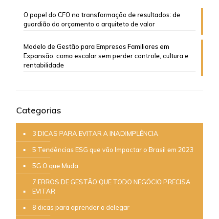
O papel do CFO na transformação de resultados: de
guardião do orçamento a arquiteto de valor
Modelo de Gestão para Empresas Familiares em
Expansão: como escalar sem perder controle, cultura e
rentabilidade
Categorias
3 DICAS PARA EVITAR A INADIMPLÊNCIA
5 Tendências ESG que vão Impactar o Brasil em 2023
5G O que Muda
7 ERROS DE GESTÃO QUE TODO NEGÓCIO PRECISA
EVITAR
8 dicas para aprender a delegar