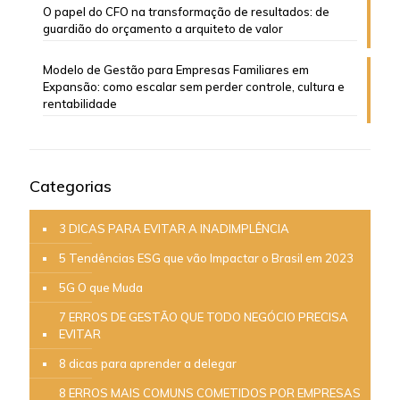
O papel do CFO na transformação de resultados: de
guardião do orçamento a arquiteto de valor
Modelo de Gestão para Empresas Familiares em
Expansão: como escalar sem perder controle, cultura e
rentabilidade
Categorias
3 DICAS PARA EVITAR A INADIMPLÊNCIA
5 Tendências ESG que vão Impactar o Brasil em 2023
5G O que Muda
7 ERROS DE GESTÃO QUE TODO NEGÓCIO PRECISA
EVITAR
8 dicas para aprender a delegar
8 ERROS MAIS COMUNS COMETIDOS POR EMPRESAS