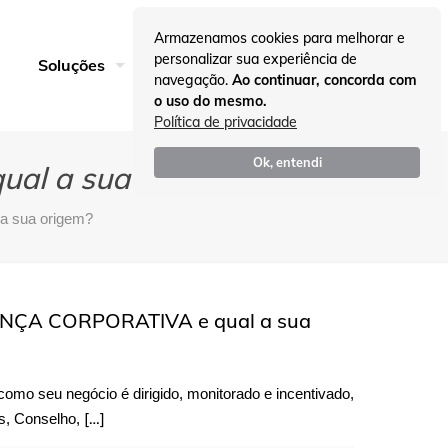
Armazenamos cookies para melhorar e
personalizar sua experiência de
Entre em Contato
Soluções
Insights
navegação.
Ao continuar, concorda com
o uso do mesmo.
Política de privacidade
Ok, entendi
al a sua origem?
 sua origem?
NANÇA CORPORATIVA e qual a sua
mo seu negócio é dirigido, monitorado e incentivado,
[…]
s, Conselho,