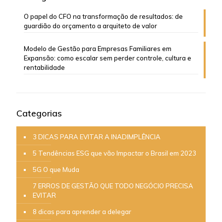
O papel do CFO na transformação de resultados: de
guardião do orçamento a arquiteto de valor
Modelo de Gestão para Empresas Familiares em
Expansão: como escalar sem perder controle, cultura e
rentabilidade
Categorias
3 DICAS PARA EVITAR A INADIMPLÊNCIA
5 Tendências ESG que vão Impactar o Brasil em 2023
5G O que Muda
7 ERROS DE GESTÃO QUE TODO NEGÓCIO PRECISA
EVITAR
8 dicas para aprender a delegar