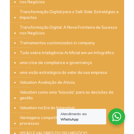
nos Negócios
Transformação Digital para o Sell-Side: Estratégias e
Impactos
Transformação Digital: A Nova Fronteira de Sucesso
nos Negócios
Treinamentos customizados in company
Tudo sobre Inteligência Artificial em um Infográfico
uma crise de compliance e governança
uma visão estratégica do valor da sua empresa
Valuation Avaliação de Ativos
Valuation como uma “bússola” para as decisões da
gestão
Valuation na Era do Intangível
Atendimento via
Vantagens competitivas da padronização de
WhatsApp
processos
VISÃO E VALORES DO SEU NEGÓCIO