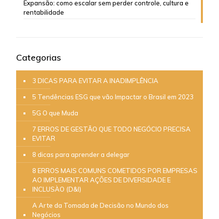
Expansão: como escalar sem perder controle, cultura e
rentabilidade
Categorias
3 DICAS PARA EVITAR A INADIMPLÊNCIA
5 Tendências ESG que vão Impactar o Brasil em 2023
5G O que Muda
7 ERROS DE GESTÃO QUE TODO NEGÓCIO PRECISA
EVITAR
8 dicas para aprender a delegar
8 ERROS MAIS COMUNS COMETIDOS POR EMPRESAS
AO IMPLEMENTAR AÇÕES DE DIVERSIDADE E
INCLUSÀO (D&I)
A Arte da Tomada de Decisão no Mundo dos
Negócios