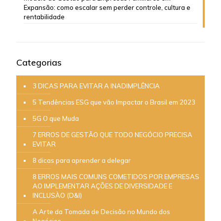
Expansão: como escalar sem perder controle, cultura e
rentabilidade
Categorias
3 DICAS PARA EVITAR A INADIMPLÊNCIA
5 Tendências ESG que vão Impactar o Brasil em 2023
5G O que Muda
7 ERROS DE GESTÃO QUE TODO NEGÓCIO PRECISA
EVITAR
8 dicas para aprender a delegar
8 ERROS MAIS COMUNS COMETIDOS POR EMPRESAS
AO IMPLEMENTAR AÇÕES DE DIVERSIDADE E
INCLUSÀO (D&I)
A Arte da Tomada de Decisão no Mundo dos