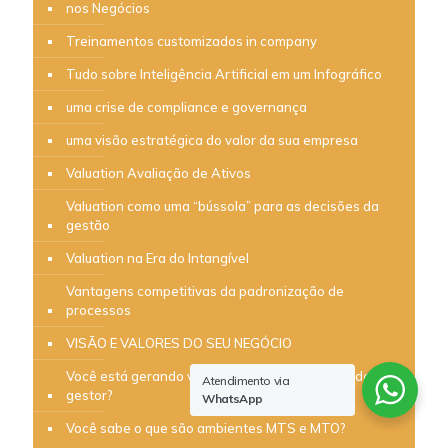
nos Negócios
Treinamentos customizados in company
Tudo sobre Inteligência Artificial em um Infográfico
uma crise de compliance e governança
uma visão estratégica do valor da sua empresa
Valuation Avaliação de Ativos
Valuation como uma “bússola” para as decisões da
gestão
Valuation na Era do Intangível
Vantagens competitivas da padronização de
processos
VISÃO E VALORES DO SEU NEGÓCIO
Você está gerando valor ou apenas brincando de ser
Atendimento via
gestor?
WhatsApp
Você sabe o que são ambientes MTS e MTO?