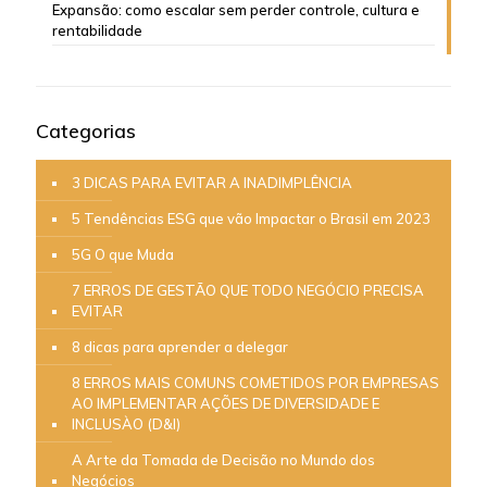
Expansão: como escalar sem perder controle, cultura e
rentabilidade
Categorias
3 DICAS PARA EVITAR A INADIMPLÊNCIA
5 Tendências ESG que vão Impactar o Brasil em 2023
5G O que Muda
7 ERROS DE GESTÃO QUE TODO NEGÓCIO PRECISA
EVITAR
8 dicas para aprender a delegar
8 ERROS MAIS COMUNS COMETIDOS POR EMPRESAS
AO IMPLEMENTAR AÇÕES DE DIVERSIDADE E
INCLUSÀO (D&I)
A Arte da Tomada de Decisão no Mundo dos
Negócios