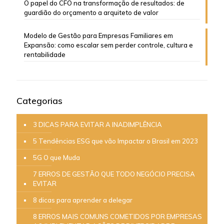
O papel do CFO na transformação de resultados: de
guardião do orçamento a arquiteto de valor
Modelo de Gestão para Empresas Familiares em
Expansão: como escalar sem perder controle, cultura e
rentabilidade
Categorias
3 DICAS PARA EVITAR A INADIMPLÊNCIA
5 Tendências ESG que vão Impactar o Brasil em 2023
5G O que Muda
7 ERROS DE GESTÃO QUE TODO NEGÓCIO PRECISA
EVITAR
8 dicas para aprender a delegar
8 ERROS MAIS COMUNS COMETIDOS POR EMPRESAS