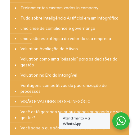
Treinamentos customizados in company
Tudo sobre Inteligência Artificial em um Infográfico
uma crise de compliance e governança
uma visão estratégica do valor da sua empresa
Valuation Avaliação de Ativos
Valuation como uma “bússola” para as decisões da
gestão
Valuation na Era do Intangível
Vantagens competitivas da padronização de
processos
VISÃO E VALORES DO SEU NEGÓCIO
Você está gerando valor ou apenas brincando de ser
gestor?
Atendimento via
WhatsApp
Você sabe o que são ambientes MTS e MTO?