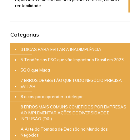
rentabilidade
Categorias
3 DICAS PARA EVITAR A INADIMPLÊNCIA
5 Tendências ESG que vão Impactar o Brasil em 2023
5G O que Muda
7 ERROS DE GESTÃO QUE TODO NEGÓCIO PRECISA
EVITAR
8 dicas para aprender a delegar
8 ERROS MAIS COMUNS COMETIDOS POR EMPRESAS
AO IMPLEMENTAR AÇÕES DE DIVERSIDADE E
INCLUSÀO (D&I)
A Arte da Tomada de Decisão no Mundo dos
Negócios