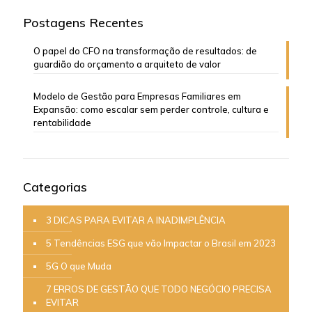
Postagens Recentes
O papel do CFO na transformação de resultados: de
guardião do orçamento a arquiteto de valor
Modelo de Gestão para Empresas Familiares em
Expansão: como escalar sem perder controle, cultura e
rentabilidade
Categorias
3 DICAS PARA EVITAR A INADIMPLÊNCIA
5 Tendências ESG que vão Impactar o Brasil em 2023
5G O que Muda
7 ERROS DE GESTÃO QUE TODO NEGÓCIO PRECISA
EVITAR