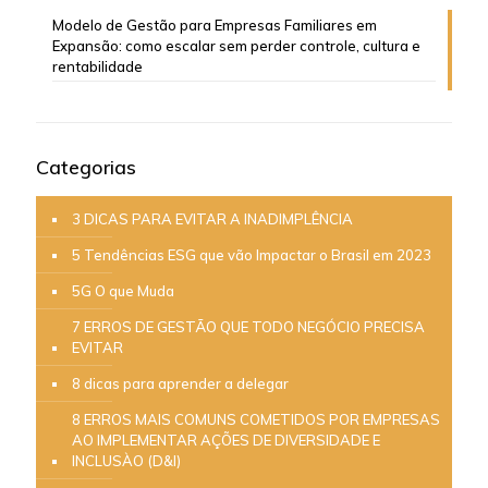
Modelo de Gestão para Empresas Familiares em
Expansão: como escalar sem perder controle, cultura e
rentabilidade
Categorias
3 DICAS PARA EVITAR A INADIMPLÊNCIA
5 Tendências ESG que vão Impactar o Brasil em 2023
5G O que Muda
7 ERROS DE GESTÃO QUE TODO NEGÓCIO PRECISA
EVITAR
8 dicas para aprender a delegar
8 ERROS MAIS COMUNS COMETIDOS POR EMPRESAS
AO IMPLEMENTAR AÇÕES DE DIVERSIDADE E
INCLUSÀO (D&I)