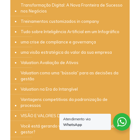
Transformação Digital: A Nova Fronteira de Sucesso
nos Negócios
Treinamentos customizados in company
Tudo sobre Inteligência Artificial em um Infográfico
uma crise de compliance e governança
uma visão estratégica do valor da sua empresa
Valuation Avaliação de Ativos
Valuation como uma “bússola” para as decisões da
gestão
Valuation na Era do Intangível
Vantagens competitivas da padronização de
processos
VISÃO E VALORES DO SEU NEGÓCIO
Atendimento via
WhatsApp
Você está gerando valor ou apenas brincando de ser
gestor?