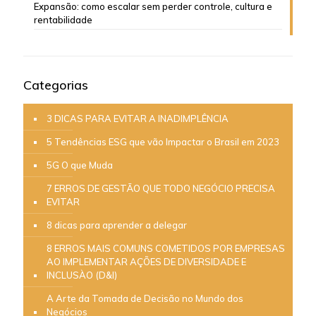
Expansão: como escalar sem perder controle, cultura e
rentabilidade
Categorias
3 DICAS PARA EVITAR A INADIMPLÊNCIA
5 Tendências ESG que vão Impactar o Brasil em 2023
5G O que Muda
7 ERROS DE GESTÃO QUE TODO NEGÓCIO PRECISA
EVITAR
8 dicas para aprender a delegar
8 ERROS MAIS COMUNS COMETIDOS POR EMPRESAS
AO IMPLEMENTAR AÇÕES DE DIVERSIDADE E
INCLUSÀO (D&I)
A Arte da Tomada de Decisão no Mundo dos
Negócios