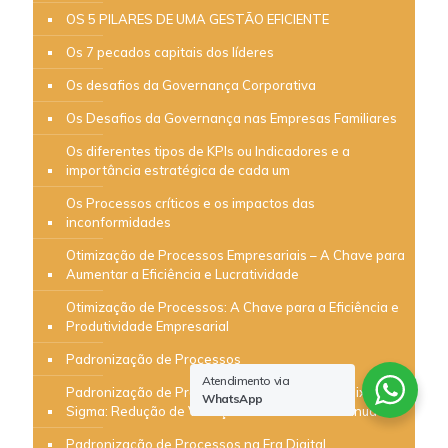
OS 5 PILARES DE UMA GESTÃO EFICIENTE
Os 7 pecados capitais dos líderes
Os desafios da Governança Corporativa
Os Desafios da Governança nas Empresas Familiares
Os diferentes tipos de KPIs ou Indicadores e a
importância estratégica de cada um
Os Processos críticos e os impactos das
inconformidades
Otimização de Processos Empresariais – A Chave para
Aumentar a Eficiência e Lucratividade
Otimização de Processos: A Chave para a Eficiência e
Produtividade Empresarial
Padronização de Processos
Atendimento via
Padronização de Processos e a Metodologia Six
WhatsApp
Sigma: Redução de Variações e Melhoria Contínua
Padronização de Processos na Era Digital