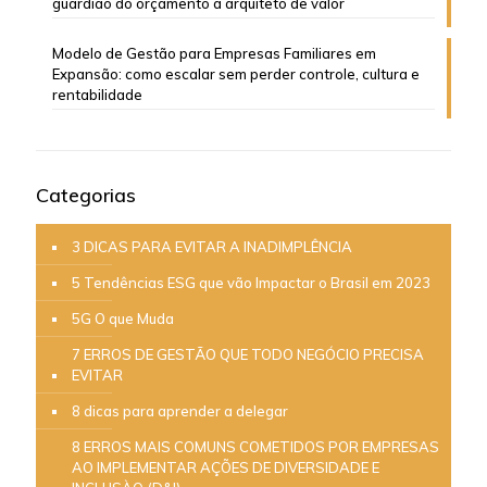
guardião do orçamento a arquiteto de valor
Modelo de Gestão para Empresas Familiares em
Expansão: como escalar sem perder controle, cultura e
rentabilidade
Categorias
3 DICAS PARA EVITAR A INADIMPLÊNCIA
5 Tendências ESG que vão Impactar o Brasil em 2023
5G O que Muda
7 ERROS DE GESTÃO QUE TODO NEGÓCIO PRECISA
EVITAR
8 dicas para aprender a delegar
8 ERROS MAIS COMUNS COMETIDOS POR EMPRESAS
AO IMPLEMENTAR AÇÕES DE DIVERSIDADE E