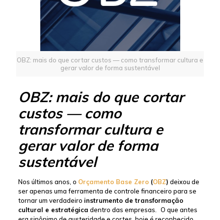
OBZ: mais do que cortar custos — como transformar cultura e
gerar valor de forma sustentável
OBZ: mais do que cortar
custos — como
transformar cultura e
gerar valor de forma
sustentável
Nos últimos anos, o
Orçamento Base Zero
(
OBZ
)
deixou de
ser apenas uma ferramenta de controle financeiro para se
tornar um verdadeiro
instrumento de transformação
cultural e estratégica
dentro das empresas.
O que antes
era sinônimo de austeridade e cortes, hoje é reconhecido