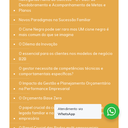
Desdobramento e Acompanhamento de Metas e
Planos
Novos Paradigmas na Sucessão Familiar
O Cisne Negro pode ser raro mas UM cisne negro é
mais comum do que se imagina
O Dilema da Inovação
O essencial para os clientes nos modelos de negócio
B2B
O gestor necessita de competências técnicas e
comportamentais específicas?
O Impacto da Gestão e Planejamento Orçamentário
na Performance Empresarial
O Orçamento Base Zero
O papel crucial da comunicação na preservação do
Atendimento via
legado familiar e na sucessão do negócio da família
WhatsApp
empresária
O Papel Crucial das Redes multi empresariais