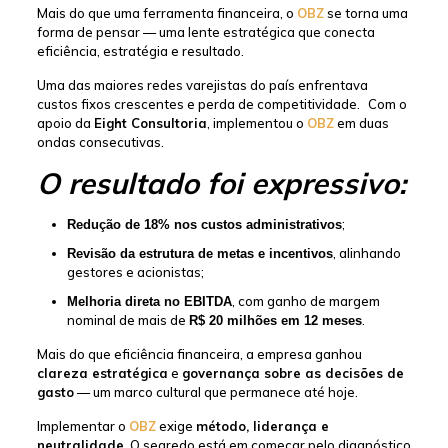
Mais do que uma ferramenta financeira, o
OBZ
se torna uma
forma de pensar — uma lente estratégica que conecta
eficiência, estratégia e resultado.
Uma das maiores redes varejistas do país enfrentava
custos fixos crescentes e perda de competitividade.
Com o
apoio da
Eight Consultoria
, implementou o
OBZ
em duas
ondas consecutivas.
O resultado foi expressivo:
;
Redução de 18% nos custos administrativos
, alinhando
Revisão da estrutura de metas e incentivos
gestores e acionistas;
, com ganho de margem
Melhoria direta no EBITDA
nominal de mais de
.
R$ 20 milhões em 12 meses
Mais do que eficiência financeira, a empresa ganhou
clareza estratégica
e
governança sobre as decisões de
gasto
— um marco cultural que permanece até hoje.
Implementar o
OBZ
exige
método, liderança e
neutralidade
. O segredo está em começar pelo diagnóstico