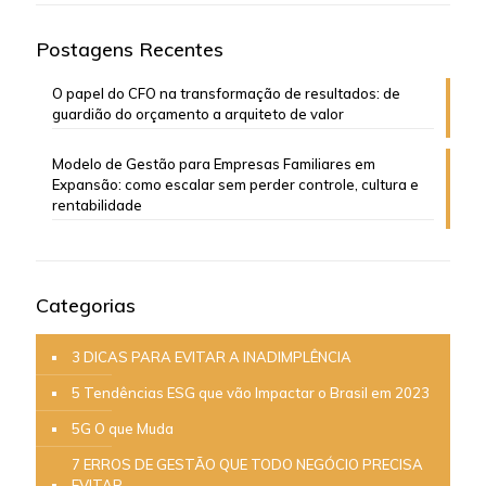
Postagens Recentes
O papel do CFO na transformação de resultados: de
guardião do orçamento a arquiteto de valor
Modelo de Gestão para Empresas Familiares em
Expansão: como escalar sem perder controle, cultura e
rentabilidade
Categorias
3 DICAS PARA EVITAR A INADIMPLÊNCIA
5 Tendências ESG que vão Impactar o Brasil em 2023
5G O que Muda
7 ERROS DE GESTÃO QUE TODO NEGÓCIO PRECISA
EVITAR