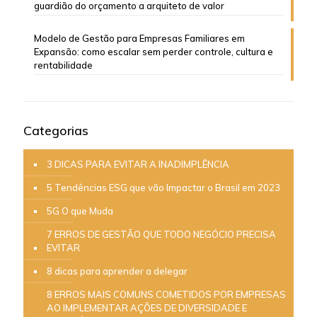
guardião do orçamento a arquiteto de valor
Modelo de Gestão para Empresas Familiares em
Expansão: como escalar sem perder controle, cultura e
rentabilidade
Categorias
3 DICAS PARA EVITAR A INADIMPLÊNCIA
5 Tendências ESG que vão Impactar o Brasil em 2023
5G O que Muda
7 ERROS DE GESTÃO QUE TODO NEGÓCIO PRECISA
EVITAR
8 dicas para aprender a delegar
8 ERROS MAIS COMUNS COMETIDOS POR EMPRESAS
AO IMPLEMENTAR AÇÕES DE DIVERSIDADE E