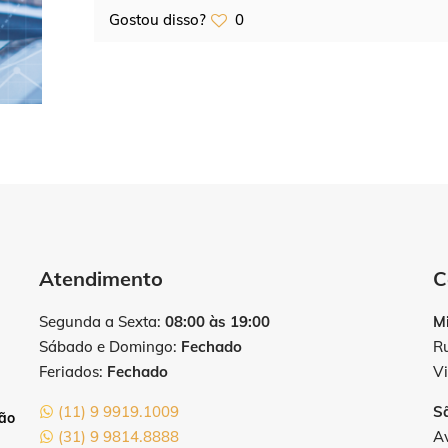
Gostou disso?
0
Atendimento
C
Segunda a Sexta:
08:00 às 19:00
M
Sábado e Domingo:
Fechado
R
Feriados:
Fechado
Vi
(11) 9 9919.1009
S
tão
(31) 9 9814.8888
Av