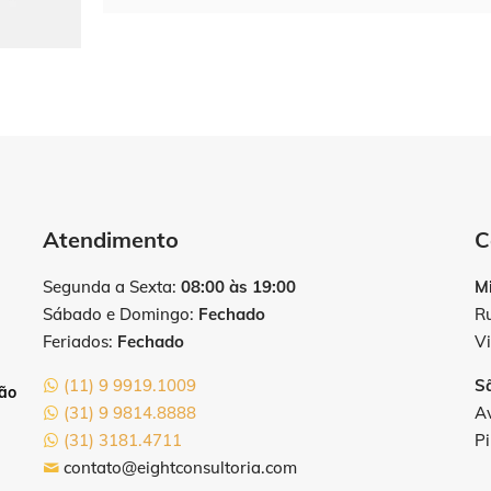
Atendimento
C
Segunda a Sexta:
08:00 às 19:00
M
Sábado e Domingo:
Fechado
R
Feriados:
Fechado
Vi
(11) 9 9919.1009
S
tão
(31) 9 9814.8888
Av
(31) 3181.4711
Pi
contato@eightconsultoria.com