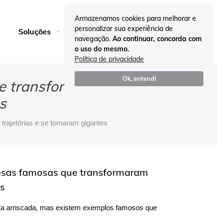
Armazenamos cookies para melhorar e
personalizar sua experiência de
Entre em Contato
Soluções
Insights
navegação.
Ao continuar, concorda com
o uso do mesmo.
Política de privacidade
Ok, entendi
ue transformaram suas
s
trajetórias e se tornaram gigantes
presas famosas que transformaram
es
a arriscada, mas existem exemplos famosos que