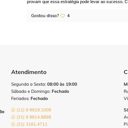
provam que essa estratégia pode levar ao sucesso. 
Gostou disso?
4
Atendimento
C
Segunda a Sexta:
08:00 às 19:00
M
Sábado e Domingo:
Fechado
R
Feriados:
Fechado
Vi
(11) 9 9919.1009
S
tão
(31) 9 9814.8888
Av
(31) 3181.4711
Pi