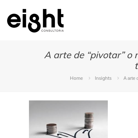
A arte de “pivotar” 
Home
Insights
A arte 