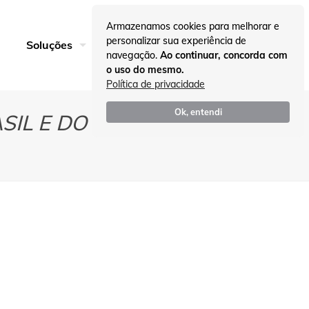
Armazenamos cookies para melhorar e
personalizar sua experiência de
Entre em Contato
Soluções
Insights
navegação.
Ao continuar, concorda com
o uso do mesmo.
Política de privacidade
Ok, entendi
SIL E DO MUNDO