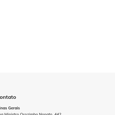
ontato
inas Gerais
ua Ministro Orozimbo Nonato, 442